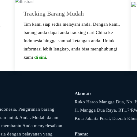
Tracking Barang Mudah
Tim kami siap sedia melayani anda. Dengan kami,
g
barang anda dapat anda tracking dari China ke
u
Indonesia hingga sampai ketangan anda. Untuk
informasi lebih lengkap, anda bisa menghubungi
kami
di sini
.
Alamat:
Ruko Harco Mangga Dua, No. H
ndonesia. Pengiriman barang
Jl. Mangga Dua Raya, RT.17/RW
rkan untuk Anda. Mudah dalam
Kota Jakarta Pusat, Daerah Khu
ap membantu Anda menyelesaikan
esia dengan pelayanan yang
Phone: