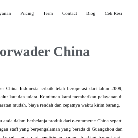
yanan
Pricing
Term
Contact
Blog
Cek Resi
ongan dari China ke Indonesia. Terima pembelian di Alibaba dll
Forwader China
 China Indonesia terbaik telah beroperasi dari tahun 2009,
 jalur laut dan udara. Komitmen kami memberikan pelayanan di
yaratan mudah, biaya rendah dan cepatnya waktu kirim barang.
u anda dalam berbelanja produk dari e-commerce China seperti
dengan staff yang berpengalaman yang berada di Guangzhou dan
k kepada anda, dari pengiriman barang, tracking barang serta