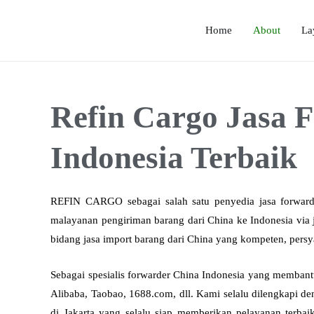
Home
About
La
ir terpercaya & murah melayani jasa import ekspedisi barang door to door/bor
Refin Cargo Jasa 
Indonesia Terbaik
REFIN CARGO sebagai salah satu penyedia jasa forwarder
malayanan pengiriman barang dari China ke Indonesia via
bidang jasa import barang dari China yang kompeten, pers
Sebagai spesialis forwarder China Indonesia yang membant
Alibaba, Taobao, 1688.com, dll. Kami selalu dilengkapi 
di Jakarta yang selalu siap memberikan pelayanan terbai