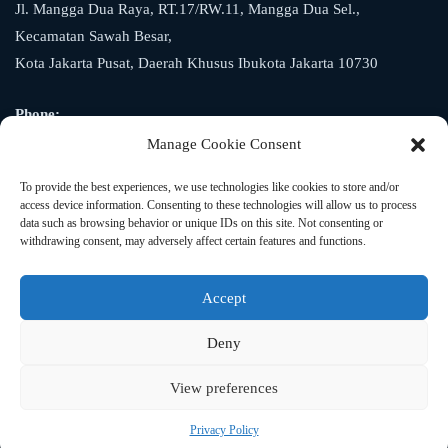
Jl. Mangga Dua Raya, RT.17/RW.11, Mangga Dua Sel.,
Kecamatan Sawah Besar,
Kota Jakarta Pusat, Daerah Khusus Ibukota Jakarta 10730
Phone:
+62 21 6123629
Manage Cookie Consent
To provide the best experiences, we use technologies like cookies to store and/or
Whatsapp:
access device information. Consenting to these technologies will allow us to process
+62 811 959 8832
data such as browsing behavior or unique IDs on this site. Not consenting or
withdrawing consent, may adversely affect certain features and functions.
E-mail:
refincargo@gmail.com
Accept
Deny
View preferences
Copyright © 2022
refincargo
. Importir Jasa Ekspedisi Kirim
Barang dan Produk dari China ke Indonesia.
Privacy Policy